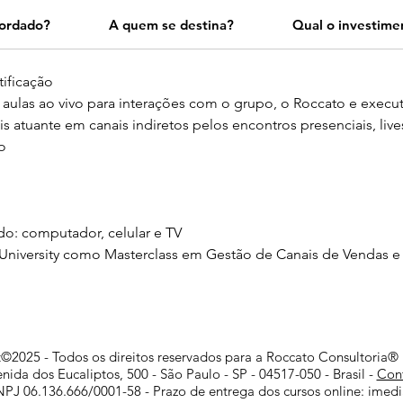
bordado?
A quem se destina?
Qual o investime
tificação
 aulas ao vivo para interações com o grupo, o Roccato e execu
s atuante em canais indiretos pelos encontros presenciais, live
o
do: computador, celular e TV
’ University como Masterclass em Gestão de Canais de Vendas e 
©2025 - Todos os direitos reservados para a Roccato Consultoria® 
nida dos Eucaliptos, 500 - São Paulo - SP - 04517-050 - Brasil -
Con
PJ 06.136.666/0001-58 - Prazo de entrega dos cursos online: imedi