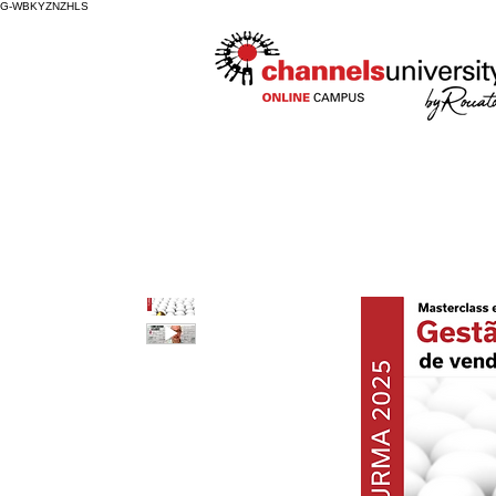
G-WBKYZNZHLS