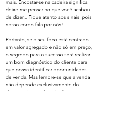
mais. Encostar-se na cadeira significa 
deixe-me pensar no que você acabou 
de dizer... Fique atento aos sinais, pois 
nosso corpo fala por nós!
Portanto, se o seu foco está centrado 
em valor agregado e não só em preço, 
o segredo para o sucesso será realizar 
um bom diagnóstico do cliente para 
que possa identificar oportunidades 
de venda. Mas lembre-se que a venda 
não depende exclusivamente do 
cliente saber qual a solução para seu 
problema, ou seja, qual a sua 
necessidade e a forma de satisfazê-la. 
Afinal, uma necessidade pode ser 
despertada de um a boa conversa, 
construindo uma proposta de valor de 
algo que até então, não era conhecida 