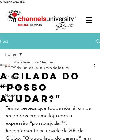
G-WBKYZNZHLS
Post
Home
Atendimento a Clientes
Home
1 de jun. de 2018
3 min de leitura
A cilada do
Artigos
“posso
VIP Line
ajudar?"
Notícias
Tenho certeza que todos nós já fomos 
recebidos em uma loja com a 
expressão “posso ajudar?”. 
Recentemente na novela da 20h da 
Globo, “O outro lado do paraíso”, em 