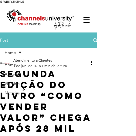
G-WBKYZNZHLS
Post
Home
Atendimento a Clientes
Home
1 de jun. de 2018
1 min de leitura
Segunda
Artigos
edição do
VIP Line
livro “Como
Notícias
Vender
Valor” chega
após 28 mil