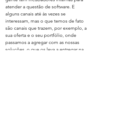
atender a questão de software. E 
alguns canais até às vezes se 
interessam, mas o que temos de fato 
são canais que trazem, por exemplo, a 
sua oferta e o seu portfólio, onde 
passamos a agregar com as nossas 
soluções, o que os leva a entregar na 
ponta a solução para os clientes. 
Algumas são startups, mas a maioria 
dos casos são iniciadas pelos próprios 
parceiros atuais da CA.
Roccato
: considerando o modelo 
híbrido de operação como da CA, ou 
seja, canal direto e indireto convivendo 
no mesmo mercado, com 
segmentação, qual é a principal 
estratégia da CA para minimizar os 
conflitos entre canais? 