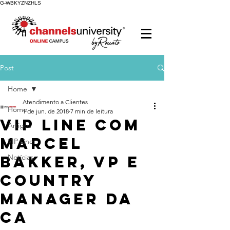
G-WBKYZNZHLS
Post
Home
Atendimento a Clientes
Home
1 de jun. de 2018
7 min de leitura
VIP Line com
Artigos
Marcel
VIP Line
Bakker, VP e
Notícias
country
manager da
CA