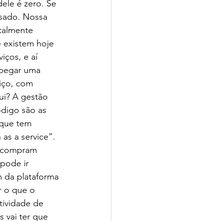
ele é zero. Se 
ssado. Nossa 
talmente 
 existem hoje 
ços, e aí 
 pegar uma 
iço, com 
ui? A gestão 
ódigo são as 
 que tem 
as a service”. 
, compram 
pode ir 
 da plataforma 
r o que o 
tividade de 
 vai ter que 