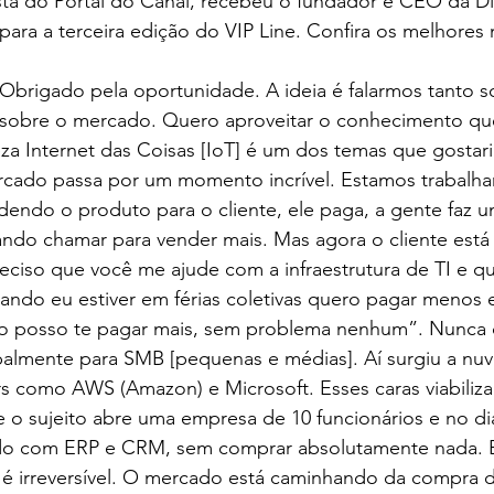
ista do Portal do Canal, recebeu o fundador e CEO da Di
para a terceira edição do VIP Line. Confira os melhore
 Obrigado pela oportunidade. A ideia é falarmos tanto s
o sobre o mercado. Quero aproveitar o conhecimento qu
a Internet das Coisas [IoT] é um dos temas que gostari
rcado passa por um momento incrível. Estamos trabal
ndendo o produto para o cliente, ele paga, a gente faz u
ndo chamar para vender mais. Mas agora o cliente está 
eciso que você me ajude com a infraestrutura de TI e q
ando eu estiver em férias coletivas quero pagar menos 
no posso te pagar mais, sem problema nenhum”. Nunca
ipalmente para SMB [pequenas e médias]. Aí surgiu a nuv
ers como AWS (Amazon) e Microsoft. Esses caras viabiliz
e o sujeito abre uma empresa de 10 funcionários e no di
ndo com ERP e CRM, sem comprar absolutamente nada. 
 é irreversível. O mercado está caminhando da compra 