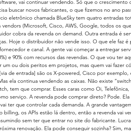
oftware, vai continuar vendendo. Só que o crescimento d
cisa buscar novos fabricantes, o que fizemos no ano pa
cio eletrônico chamada BlueSky tem quatro entradas to
s vendors (Microsoft, Cisco, AWS, Google, todos os que
uidor cobra da revenda on demand. Outra entrada é servi
s. Hoje o distribuidor não vende isso. O que ele faz é
fornecedor e canal. A gente vai começar a entregar serv
10%) e 90% com recursos das revendas. O que vou ter aq
r um ou dois peritos em projetos, mas quem vai fazer c
 [via de entrada] são os X-powered, Cisco por exemplo,
as ela continua vendendo as caixas. Não existe “switch 
tch, tem que comprar. Esses caras como Oi, Telefônica
omo serviço. A revenda pode comprar direto? Pode. Ela 
 vai ter que controlar cada demanda. A grande vantagem
 billing, os APIs estão lá dentro, então a revenda vai ve
onsumindo sem ter que entrar no site do fabricante. Lucra
óxima renovação. Ela pode conseguir sozinha? Sim, mas