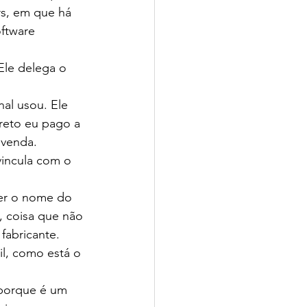
rs, em que há 
ftware 
Ele delega o 
al usou. Ele 
ireto eu pago a 
evenda.
incula com o 
zer o nome do 
, coisa que não 
fabricante.
il, como está o 
porque é um 