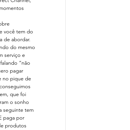
rect Channel, 
s momentos 
obre 
e você tem do 
a de abordar.
hando do mesmo 
m serviço e 
falando “não 
uero pagar 
e no pique de 
 conseguimos 
em, que foi 
aram o sonho 
a seguinte tem 
E paga por 
de produtos 