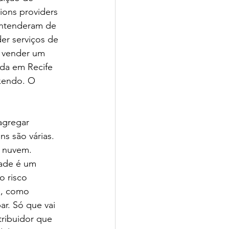
ions providers 
entenderam de 
er serviços de 
a vender um 
da em Recife 
exendo. O 
agregar 
s são várias. 
a nuvem. 
dade é um 
o risco 
s, como 
r. Só que vai 
tribuidor que 