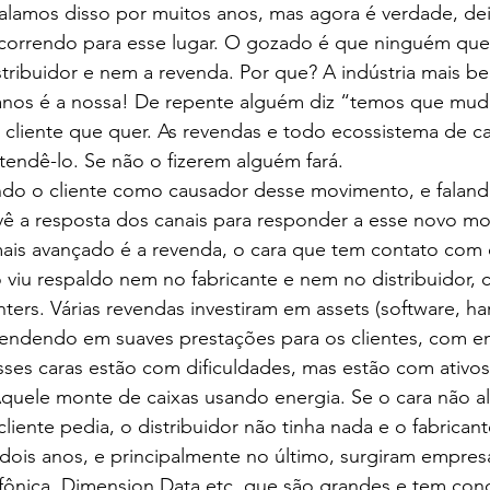
Falamos disso por muitos anos, mas agora é verdade, de
correndo para esse lugar. O gozado é que ninguém quer
stribuidor e nem a revenda. Por que? A indústria mais 
nos é a nossa! De repente alguém diz “temos que mud
 cliente que quer. As revendas e todo ecossistema de c
atendê-lo. Se não o fizerem alguém fará.
ndo o cliente como causador desse movimento, e faland
vê a resposta dos canais para responder a esse novo m
is avançado é a revenda, o cara que tem contato com o c
viu respaldo nem no fabricante e nem no distribuidor,
ters. Várias revendas investiram em assets (software, ha
vendendo em suaves prestações para os clientes, com e
sses caras estão com dificuldades, mas estão com ativos
Aquele monte de caixas usando energia. Se o cara não al
cliente pedia, o distribuidor não tinha nada e o fabrican
dois anos, e principalmente no último, surgiram empres
efônica, Dimension Data etc, que são grandes e tem con