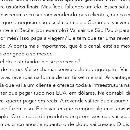
a usuários finais. Mas ficou faltando um elo. Esses solut
, nasceram e cresceram vendendo para clientes, nunca 
m que o negócio não escala sem eles. Como ele vai vend
iente em Recife, por exemplo? Vai sair de São Paulo par
por mês? Isso paga a viagem? Ele tem que ter uma reven
cio. A ponta mais importante, que é o canal, está se m
o obrigado a se mexer.
el do distribuidor nesse processo?
ar de nome. Vai se chamar services cloud aggregator. Vai 
ra as revendas na forma de um ticket mensal. As vantagen
que vai a um cliente e ofereça toda a infraestrutura n
 ter que pagar tudo nos EUA, em dólares. Na contabili
vai querer pagar em reais. A revenda vai ter que assumir 
 não fazem isso. E ela vai ter que comprar algumas coisa
plo. O mercado de produtos on premisses não vai acaba
mos cinco anos, enquanto o de cloud vai crescer. O dis