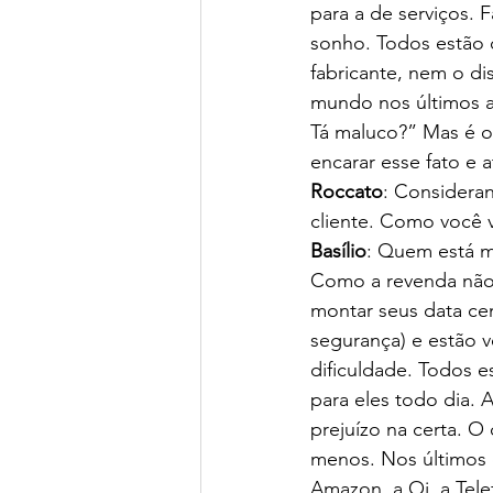
para a de serviços. 
sonho. Todos estão 
fabricante, nem o di
mundo nos últimos a
Tá maluco?” Mas é o
encarar esse fato e 
Roccato
: Considera
cliente. Como você 
Basílio
: Quem está ma
Como a revenda não 
montar seus data cen
segurança) e estão 
dificuldade. Todos e
para eles todo dia. 
prejuízo na certa. O 
menos. Nos últimos 
Amazon, a Oi, a Tel