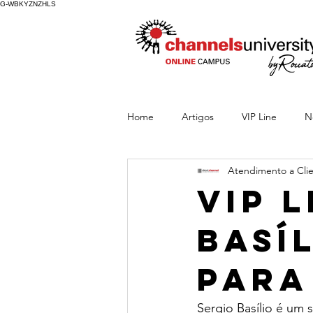
G-WBKYZNZHLS
Home
Artigos
VIP Line
N
Atendimento a Cli
VIP 
Basí
para
Sergio Basílio é um 