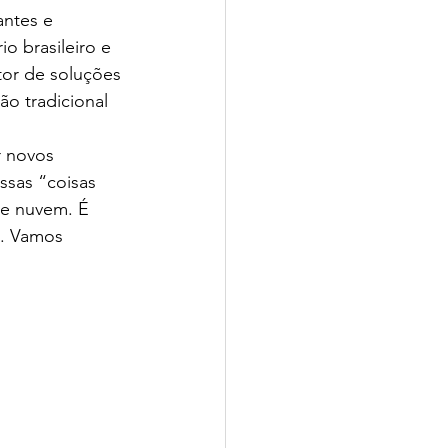
ntes e 
o brasileiro e 
tor de soluções 
o tradicional 
r novos 
ssas “coisas 
de nuvem. É 
o. Vamos 