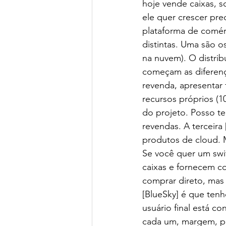
hoje vende caixas, s
ele quer crescer pre
plataforma de comér
distintas. Uma são o
na nuvem). O distrib
começam as diferença
revenda, apresentar 
recursos próprios (
do projeto. Posso te
revendas. A terceira
produtos de cloud. M
Se você quer um swi
caixas e fornecem c
comprar direto, mas
[BlueSky] é que tenho
usuário final está c
cada um, margem, pr