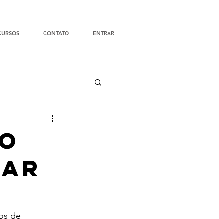
CURSOS
CONTATO
ENTRAR
io
car
os de 