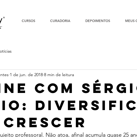
CURSOS
CURADORIA
DEPOIMENTOS
MEUS 
otícias
entes
1 de jun. de 2018
8 min de leitura
Line com Sérg
lio: diversifi
 crescer
sujeito professoral. Não atoa, afinal acumula quase 25 an