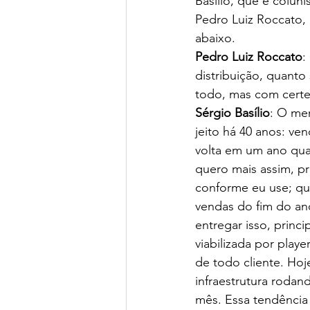
Basilio, que é colun
Pedro Luiz Roccato, 
abaixo. 
Pedro Luiz Roccato
:
distribuição, quant
todo, mas com certez
Sérgio Basílio
: O me
jeito há 40 anos: ve
volta em um ano qua
quero mais assim, pr
conforme eu use; qu
vendas do fim do a
entregar isso, princ
viabilizada por play
de todo cliente. Hoj
infraestrutura roda
mês. Essa tendência