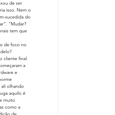
ixou de ser 
ia isso. Nem o 
bem-sucedida do 
ar”. “Mudar? 
anais tem que 
o de foco no 
odelo?
liente final. 
 começaram a 
rdware e 
norme 
 ali olhando 
uga aquilo é 
te muito 
as como a 
dição de 