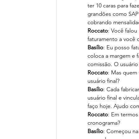
ter 10 caras para fa
grandões como SAP 
cobrando mensalida
Roccato
: Você falou
faturamento a você 
Basílio
: Eu posso fat
coloca a margem e fa
comissão. O usuário 
Roccato
: Mas quem 
usuário final?
Basílio
: Cada fabric
usuário final e vinc
faço hoje. Ajudo com
Roccato
: Em termos 
cronograma?
Basílio
: Começou na 