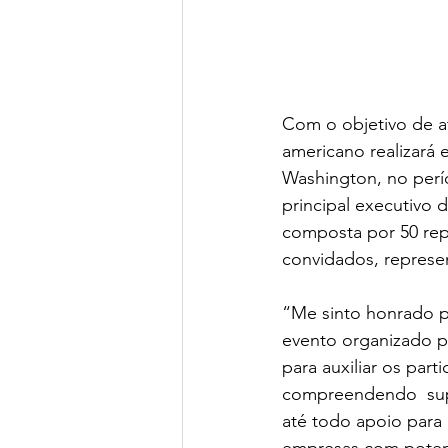
Com o objetivo de a
americano realizará
Washington, no perí
principal executivo 
composta por 50 repr
convidados, represe
“Me sinto honrado po
evento organizado p
para auxiliar os par
compreendendo  supor
até todo apoio para 
empresas com potenci