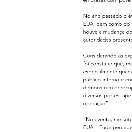
No ano passado o ev
EUA, bem como do p
houve a mudança do 
autoridades presente
Considerando as expe
foi constatar que, 
especialmente quant
público-interno e co
demonstram preocupa
diversos portes, ap
operação”.
“No evento, me sur
EUA.   Pude percebe