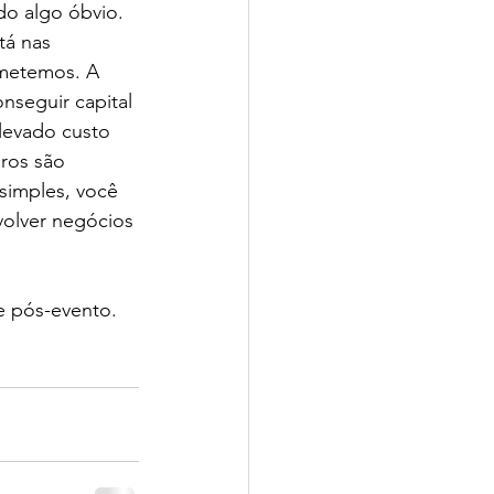
do algo óbvio. 
tá nas 
 metemos. A 
seguir capital 
elevado custo 
ros são 
simples, você 
volver negócios 
e pós-evento.