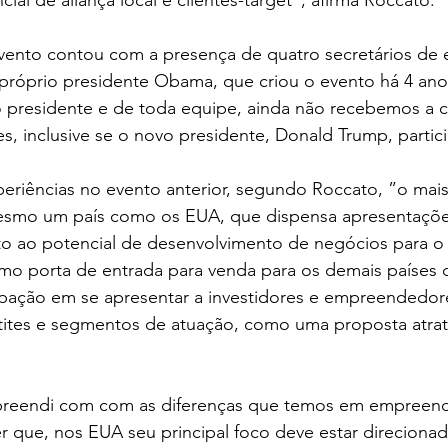
ento contou com a presença de quatro secretários de 
róprio presidente Obama, que criou o evento há 4 an
presidente e de toda equipe, ainda não recebemos a c
s, inclusive se o novo presidente, Donald Trump, partic
riências no evento anterior, segundo Roccato, ”o mais
mesmo um país como os EUA, que dispensa apresentaçõe
o ao potencial de desenvolvimento de negócios para o 
mo porta de entrada para venda para os demais países d
ção em se apresentar a investidores e empreendedore
etites e segmentos de atuação, como uma proposta atrat
preendi com com as diferenças que temos em empreende
r que, nos EUA seu principal foco deve estar direciona