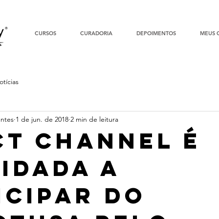
CURSOS
CURADORIA
DEPOIMENTOS
MEUS 
otícias
entes
1 de jun. de 2018
2 min de leitura
ct Channel é
idada a
icipar do