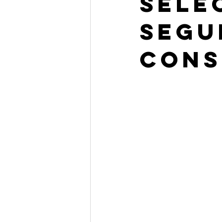
Sele
segu
cons