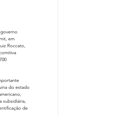
 governo 
mit, em 
uiz Roccato, 
comitiva 
700 
mportante 
uina do estado 
americano, 
subsidiária, 
ntificação de 