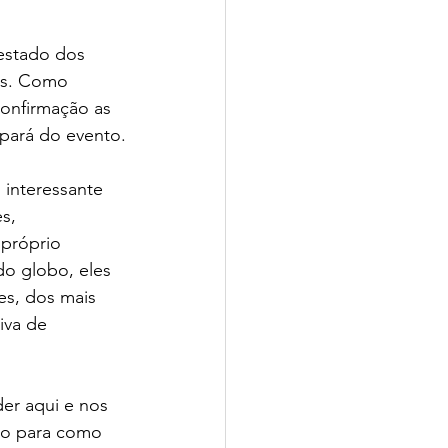
estado dos 
os. Como 
onfirmação as 
ipará do evento.
 interessante 
s, 
próprio 
o globo, eles 
s, dos mais 
iva de 
r aqui e nos 
do para como 