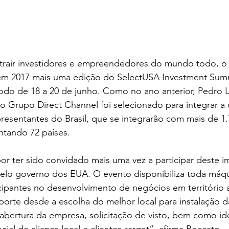
trair investidores e empreendedores do mundo todo, o
 em 2017 mais uma edição do SelectUSA Investment Sum
odo de 18 a 20 de junho. Como no ano anterior, Pedro L
do Grupo Direct Channel foi selecionado para integrar a 
esentantes do Brasil, que se integrarão com mais de 1.
ntando 72 países.
r ter sido convidado mais uma vez a participar deste i
elo governo dos EUA. O evento disponibiliza toda máq
ticipantes no desenvolvimento de negócios em território 
te desde a escolha do melhor local para instalação da 
abertura da empresa, solicitação de visto, bem como ide
al de aliança local e clientes-target”, afirma Roccato.