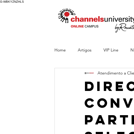
G-WBKYZNZHLS
Home
Artigos
VIP Line
N
Atendimento a Cli
Dire
conv
part