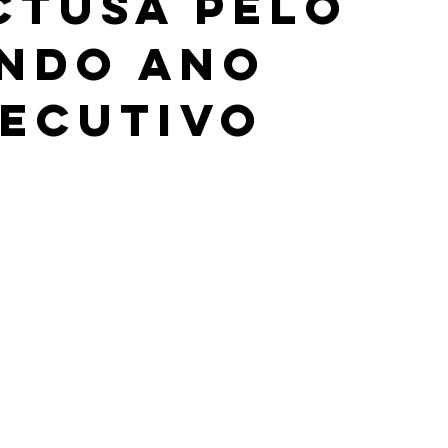
ctUSA pelo
ndo ano
ecutivo