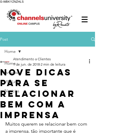
G-WBKYZNZHLS
Post
Home
Atendimento a Clientes
Home
1 de jun. de 2018
2 min de leitura
Nove dicas
Artigos
para se
VIP Line
relacionar
Notícias
bem com a
imprensa
Muitos querem se relacionar bem com 
a imprensa, tão importante que é 